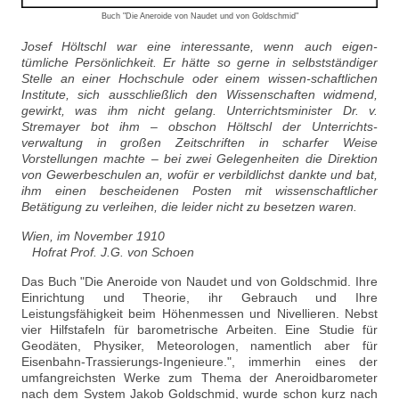
Buch "Die Aneroide von Naudet und von Goldschmid"
Josef Höltschl war eine interessante, wenn auch eigen-
tümliche Persönlichkeit. Er hätte so gerne in selbstständiger
Stelle an einer Hochschule oder einem wissen-schaftlichen
Institute, sich ausschließlich den Wissenschaften widmend,
gewirkt, was ihm nicht gelang. Unterrichtsminister Dr. v.
Stremayer bot ihm – obschon Höltschl der Unterrichts-
verwaltung in großen Zeitschriften in scharfer Weise
Vorstellungen machte – bei zwei Gelegenheiten die Direktion
von Gewerbeschulen an, wofür er verbildlichst dankte und bat,
ihm einen bescheidenen Posten mit wissenschaftlicher
Betätigung zu verleihen, die leider nicht zu besetzen waren.
Wien, im November 1910
Hofrat Prof. J.G. von Schoen
Das Buch "Die Aneroide von Naudet und von Goldschmid. Ihre
Einrichtung und Theorie, ihr Gebrauch und Ihre
Leistungsfähigkeit beim Höhenmessen und Nivellieren. Nebst
vier Hilfstafeln für barometrische Arbeiten. Eine Studie für
Geodäten, Physiker, Meteorologen, namentlich aber für
Eisenbahn-Trassierungs-Ingenieure.", immerhin eines der
umfangreichsten Werke zum Thema der Aneroidbarometer
nach dem System Jakob Goldschmid, wurde schon kurz nach