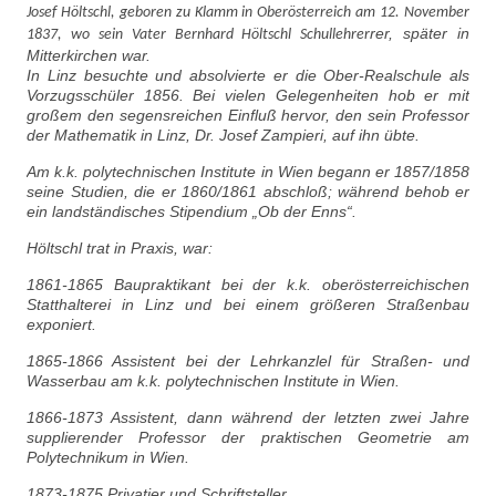
Josef Höltschl, geboren zu Klamm in Oberösterreich am 12. November
rer, später in
1837, wo sein Vater Bernhard Höltschl Schullehrer
Mitterkirchen war.
In Linz besuchte und absolvierte er die Ober-Realschule als
Vorzugsschüler 1856. Bei vielen Gelegenheiten hob er mit
großem den segensreichen Einfluß hervor, den sein Professor
der Mathematik in Linz, Dr. Josef Zampieri, auf ihn übte.
Am k.k. polytechnischen Institute in Wien begann er 1857/1858
seine Studien, die er 1860/1861 abschloß; während behob er
ein landständisches Stipendium „Ob der Enns“.
Höltschl trat in Praxis, war:
1861-1865 Baupraktikant bei der k.k. oberösterreichischen
Statthalterei in Linz und bei einem größeren Straßenbau
exponiert.
1865-1866 Assistent bei der Lehrkanzlel für Straßen- und
Wasserbau am k.k. polytechnischen Institute in Wien.
1866-1873 Assistent, dann während der letzten zwei Jahre
supplierender Professor der praktischen Geometrie am
Polytechnikum in Wien.
1873-1875 Privatier und Schriftsteller