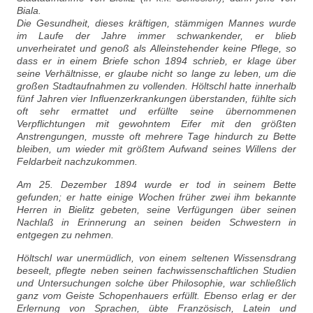
Biala.
Die Gesundheit, dieses kräftigen, stämmigen Mannes wurde
im Laufe der Jahre immer schwankender, er blieb
unverheiratet und genoß als Alleinstehender keine Pflege, so
dass er in einem Briefe schon 1894 schrieb, er klage über
seine Verhältnisse, er glaube nicht so lange zu leben, um die
großen Stadtaufnahmen zu vollenden. Höltschl hatte innerhalb
fünf Jahren vier Influenzerkrankungen überstanden, fühlte sich
oft sehr ermattet und erfüllte seine übernommenen
Verpflichtungen mit gewohntem Eifer mit den größten
Anstrengungen, musste oft mehrere Tage hindurch zu Bette
bleiben, um wieder mit größtem Aufwand seines Willens der
Feldarbeit nachzukommen.
Am 25. Dezember 1894 wurde er tod in seinem Bette
gefunden; er hatte einige Wochen früher zwei ihm bekannte
Herren in Bielitz gebeten, seine Verfügungen über seinen
Nachlaß in Erinnerung an seinen beiden Schwestern in
entgegen zu nehmen.
Höltschl war unermüdlich, von einem seltenen Wissensdrang
beseelt, pflegte neben seinen fachwissenschaftlichen Studien
und Untersuchungen solche über Philosophie, war schließlich
ganz vom Geiste Schopenhauers erfüllt. Ebenso erlag er der
Erlernung von Sprachen, übte Französisch, Latein und