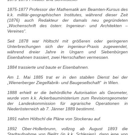
1875-1877 Professor der Mathematik am Beamten-Kursus des
k.k. militär-geographischen Institutes, während dieser Zeit
(1876) auch Redakteur der damals neu gegründeten
„Wochenschrift des österr. Ingenieur- und Architekten –
Vereines“.
Seit 1878 war Höltschl mit größeren oder geringeren
Unterbrechungen sich der ingenieur-Praxis zugewendet,
während dreier Jahre in Ungarn und Siebenbürgen
Eisenbahnen trassiert, zwei Herrschaften vermessen.
1884 trassierte und baute er Eisenbahnen.
Am 1. Mai 1885 trat er in den stabilen Dienst bei der
„Wienerberger Ziegelfabrik- und Baugesellschaft“ in Wien.
1888 erhielt er die behördliche Autorisation als Geometer,
wurde vom k.k. Ackerbauministerium zum Revisionsgeometer
der Landeskommission für agrarische Operationen in
Niederösterreich ab 7. Jänner 1889 bestimmt.
1891 nahm Höltschl die Pläne von Stockerau auf.
1892 Ober-Hollerbrunn, vollzog ab August 1893 die
Stadtaufnahme von Bielitz (in k.k. Schlesien), dann jene von