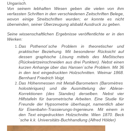
Ungarisch.
Von seinem lebhaften Wesen geben die vielen von ihm
verfassten Schriften in den verschiedenen Zeitschriften Belege,
wovon einige Streitschriften wurden; er konnte es nicht
überwinden, seiner Überzeugung alsbald Ausdruck zu geben.
Seine wissenschaftlichen Ergebnisse veröffentlichte er in den
Werken:
Das Pothenot´sche Problem in theoretischer und
praktischer Beziehung. Mit besonderer Rücksicht auf
dessen graphische Lösung mittels des Meßtisches
(Rückwärtzeinschneiden aus drei Punkten). Nebst einen
kurzen Anhange über das Hansen´sche Problem. Mit 36
in den text eingedruckten Holzschnitten. Weimar 1868.
Bernhard Friedrich Voigt.
Das Höhenmessen mit Metall-Barometern (Baromètres
holostériques) und die Ausmittelung der Ablese-
Korrektionen (des Standes) derselben. Nebst vier
Hilfstafeln für barometrische Arbeiten. Eine Studie für
Freunde der Hypsometrie überhaupt, namentlich aber
für Eisenbahn-Trassierungs-Ingenieure. Mit einem in
den Text eingedruckten Holzschnitte. Wien 1870. Beck
´sche k.k. Universitäts-Buchhandlung (Alfred Hölder)