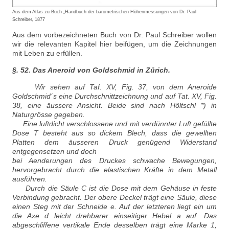
Aus dem Atlas zu Buch „Handbuch der barometrischen Höhenmessungen von Dr. Paul
Schreiber, 1877
Aus dem vorbezeichneten Buch von Dr. Paul Schreiber wollen
wir die relevanten Kapitel hier beifügen, um die Zeichnungen
mit Leben zu erfüllen.
§. 52. Das Aneroid von Goldschmid in Zürich.
Wir sehen auf Taf. XV, Fig. 37, von dem Aneroide
Goldschmid´s eine Durchschnittzeichnung und auf Tat. XV, Fig.
38, eine äussere Ansicht. Beide sind nach Höltschl *) in
Naturgrösse gegeben.
Eine luftdicht verschlossene und mit verdünnter Luft gefüllte
Dose T besteht aus so dickem Blech, dass die gewellten
Platten dem äusseren Druck genügend Widerstand
entgegensetzen und doch
bei Aenderungen des Druckes schwache Bewegungen,
hervorgebracht durch die elastischen Kräfte in dem Metall
ausführen.
Durch die Säule C ist die Dose mit dem Gehäuse in feste
Verbindung gebracht. Der obere Deckel trägt eine Säule, diese
einen Steg mit der Schneide e. Auf der letzteren liegt ein um
die Axe d leicht drehbarer einseitiger Hebel a auf. Das
abgeschliffene vertikale Ende desselben trägt eine Marke 1,