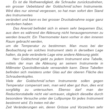
Es ist die Nothwendigkeit, die Schraube zurückzudrehen,
ein grosser Uebelstand der Goldschmid´schen Instrumente.
Wird dies nur einmal vergessen, so hat man sofort den Stand
des Instrumentes
verändert und kann es bei grosser Druckabnahme sogar ganz
verdorben haben.
Das Aneroid befindet sich in einem sehr bequemen Etui,
aus dem es während der Ablesung nicht herausgenommen zu
werden braucht. Ein Thermometer kann vorher in den inneren
Raum gebracht werden,
um die Temperatur zu bestimmen. Man muss bei der
Beobachtung ein solches Instrument stets in derselben Lage
halten, da jede veränderte Lage eine andere Ablesung giebt.
Herr Goldschmid giebt zu jedem Instrument eine Tabelle,
mittels der man die Ablesung an seinem Instrumente in
Millimeter Quecksilbersäule verwandeln kann. Diese Tabellen
befinden sich meistens unter Glas auf der oberen Fläche des
Schraubenkopfes.
Viele der Goldschmid´schen Instrumente sollen gegen
Temperatur compensirt sein, man wird aber gut thun, dies erst
sorgfältig zu untersuchen. Ebenso darf man der
Reductionstabelle nicht viel vertrauen, obgleich dieselbe durch
besondere Versuche unter der Luftpumpe für jedes Instrument
bestimmt wird. Es treten mit der
Zeit Veränderungen ein, deren Grösse und Vorzeichen sehr