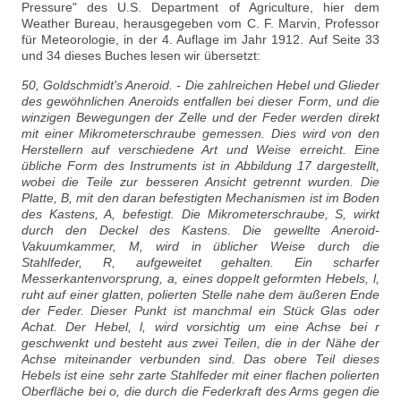
Pressure" des U.S. Department of Agriculture, hier dem
Weather Bureau, herausgegeben vom C. F. Marvin, Professor
für Meteorologie, in der 4. Auflage im Jahr 1912.
Auf Seite 33
und 34 dieses Buches lesen wir übersetzt:
50, Goldschmidt's Aneroid. - Die zahlreichen Hebel und Glieder
des gewöhnlichen Aneroids entfallen bei dieser Form, und die
winzigen Bewegungen der Zelle und der Feder werden direkt
mit einer Mikrometerschraube gemessen. Dies wird von den
Herstellern auf verschiedene Art und Weise erreicht. Eine
übliche Form des Instruments ist in Abbildung 17 dargestellt,
wobei die Teile zur besseren Ansicht getrennt wurden. Die
Platte, B, mit den daran befestigten Mechanismen ist im Boden
des Kastens, A, befestigt. Die Mikrometerschraube, S, wirkt
durch den Deckel des Kastens. Die gewellte Aneroid-
Vakuumkammer, M, wird in üblicher Weise durch die
Stahlfeder, R, aufgeweitet gehalten. Ein scharfer
Messerkantenvorsprung, a, eines doppelt geformten Hebels, l,
ruht auf einer glatten, polierten Stelle nahe dem äußeren Ende
der Feder. Dieser Punkt ist manchmal ein Stück Glas oder
Achat. Der Hebel, l, wird vorsichtig um eine Achse bei r
geschwenkt und besteht aus zwei Teilen, die in der Nähe der
Achse miteinander verbunden sind. Das obere Teil dieses
Hebels ist eine sehr zarte Stahlfeder mit einer flachen polierten
Oberfläche bei o, die durch die Federkraft des Arms gegen die