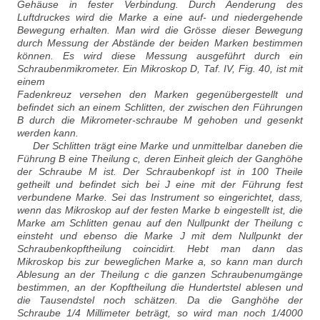
Gehäuse in fester Verbindung. Durch Aenderung des
Luftdruckes wird die Marke a eine auf- und niedergehende
Bewegung erhalten. Man wird die Grösse dieser Bewegung
durch Messung der Abstände der beiden Marken bestimmen
können. Es wird diese Messung ausgeführt durch ein
Schraubenmikrometer. Ein Mikroskop D, Taf. IV, Fig. 40, ist mit
einem
Fadenkreuz versehen den Marken gegenübergestellt und
befindet sich an einem Schlitten, der zwischen den Führungen
B durch die Mikrometer-schraube M gehoben und gesenkt
werden kann.
Der Schlitten trägt eine Marke und unmittelbar daneben die
Führung B eine Theilung c, deren Einheit gleich der Ganghöhe
der Schraube M ist. Der Schraubenkopf ist in 100 Theile
getheilt und befindet sich bei J eine mit der Führung fest
verbundene Marke. Sei das Instrument so eingerichtet, dass,
wenn das Mikroskop auf der festen Marke b eingestellt ist, die
Marke am Schlitten genau auf den Nullpunkt der Theilung c
einsteht und ebenso die Marke J mit dem Nullpunkt der
Schraubenkopftheilung coincidirt. Hebt man dann das
Mikroskop bis zur beweglichen Marke a, so kann man durch
Ablesung an der Theilung c die ganzen Schraubenumgänge
bestimmen, an der Kopftheilung die Hundertstel ablesen und
die Tausendstel noch schätzen. Da die Ganghöhe der
Schraube 1/4 Millimeter beträgt, so wird man noch 1/4000