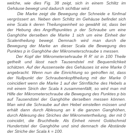
welche, wie dies Fig. 38 zeigt, sich in einem Schlitz im
Gehäuse bewegt und dadurch sichtbar wird.
Die Marke zeigt die Bewegung der Schneide e fünfmal
vergrössert an. Neben dem Schlitz im Gehäuse befindet sich
eine Scala k deren Theilungseinheit so gewählt ist, dass bei
der Hebung des Angriffspunktes p der Schraube um eine
Ganghöhe derselben die Marke 1 sich um eine Einheit der
Scalentheilung bewegt. Demnach wird man durch die
Bewegung der Marke an dieser Scala die Bewegung des
Punktes p in Ganghöhe der Mikrometerschraube s messen.
Der Kopf der Mikrometersehraube R R' ist in 100 Theile
getheilt und lässt nach Tausendstel mit Bequemlichkeit
schätzen. Auf der Aussenseite des Gehäuses ist eine Marke 0
angebracht. Wenn nun die Einrichtung so getroffen ist, dass
der Nullpunkt der Schraubenkopftheilung mit der Marke 0
coincidiert wenn die Marke 1 auf der Stirnfläche des Hebels a
mit einem Strich der Scala k zusammenfällt, so wird man mit
Hilfe der Mikrometerschraube die Bewegung des Punktes p bis
auf Tausendstel der Ganghöhe derselben messen können.
Man wird die Schraube auf den Hebel einstellen müssen und
erhält dann durch Ablesung an k die ganzen Ganghöhen,
durch Ablesung des Striches der Mikrometertheilung, der mit 0
coincidirt, die Bruchtheile. Als Einheit nimmt Goldschmid
Hundertstel der Ganghöhe und sind demnach die Abstände
der Striche der Scala k = 100.