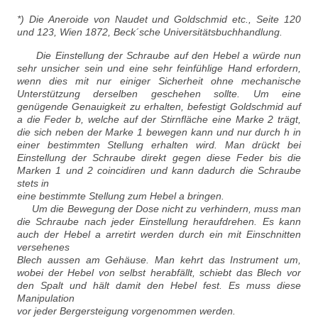
*) Die Aneroide von Naudet und Goldschmid etc., Seite 120
und 123, Wien 1872, Beck´sche Universitätsbuchhandlung.
Die Einstellung der Schraube auf den Hebel a würde nun
sehr unsicher sein und eine sehr feinfühlige Hand erfordern,
wenn dies mit nur einiger Sicherheit ohne mechanische
Unterstützung derselben geschehen sollte. Um eine
genügende Genauigkeit zu erhalten, befestigt Goldschmid auf
a die Feder b, welche auf der Stirnfläche eine Marke 2 trägt,
die sich neben der Marke 1 bewegen kann und nur durch h in
einer bestimmten Stellung erhalten wird. Man drückt bei
Einstellung der Schraube direkt gegen diese Feder bis die
Marken 1 und 2 coincidiren und kann dadurch die Schraube
stets in
eine bestimmte Stellung zum Hebel a bringen.
Um die Bewegung der Dose nicht zu verhindern, muss man
die Schraube nach jeder Einstellung heraufdrehen. Es kann
auch der Hebel a arretirt werden durch ein mit Einschnitten
versehenes
Blech aussen am Gehäuse. Man kehrt das Instrument um,
wobei der Hebel von selbst herabfällt, schiebt das Blech vor
den Spalt und hält damit den Hebel fest. Es muss diese
Manipulation
vor jeder Bergersteigung vorgenommen werden.