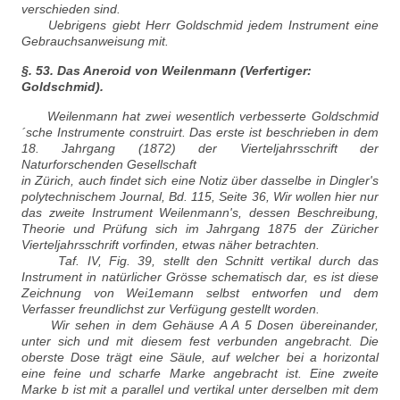
verschieden sind.
Uebrigens giebt Herr Goldschmid jedem Instrument eine
Gebrauchsanweisung mit.
§. 53. Das Aneroid von Weilenmann (Verfertiger:
Goldschmid).
Weilenmann hat zwei wesentlich verbesserte Goldschmid
´sche Instrumente construirt. Das erste ist beschrieben in dem
18. Jahrgang (1872) der Vierteljahrsschrift der
Naturforschenden Gesellschaft
in Zürich, auch findet sich eine Notiz über dasselbe in Dingler's
polytechnischem Journal, Bd. 115, Seite 36, Wir wollen hier nur
das zweite Instrument Weilenmann's, dessen Beschreibung,
Theorie und Prüfung sich im Jahrgang 1875 der Züricher
Vierteljahrsschrift vorfinden, etwas näher betrachten.
Taf. IV, Fig. 39, stellt den Schnitt vertikal durch das
Instrument in natürlicher Grösse schematisch dar, es ist diese
Zeichnung von Wei1emann selbst entworfen und dem
Verfasser freundlichst zur Verfügung gestellt worden.
Wir sehen in dem Gehäuse A A 5 Dosen übereinander,
unter sich und mit diesem fest verbunden angebracht. Die
oberste Dose trägt eine Säule, auf welcher bei a horizontal
eine feine und scharfe Marke angebracht ist. Eine zweite
Marke b ist mit a parallel und vertikal unter derselben mit dem