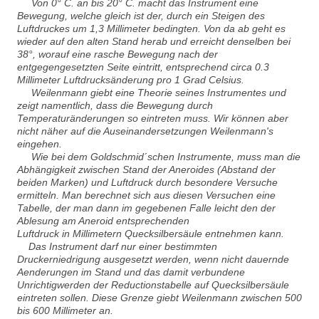
Von 0° C. an bis 20° C. macht das Instrument eine
Bewegung, welche gleich ist der, durch ein Steigen des
Luftdruckes um 1,3 Millimeter bedingten. Von da ab geht es
wieder auf den alten Stand herab und erreicht denselben bei
38°, worauf eine rasche Bewegung nach der
entgegengesetzten Seite eintritt, entsprechend circa 0.3
Millimeter Luftdrucksänderung pro 1 Grad Celsius.
Weilenmann giebt eine Theorie seines Instrumentes und
zeigt namentlich, dass die Bewegung durch
Temperaturänderungen so eintreten muss. Wir können aber
nicht näher auf die Auseinandersetzungen Weilenmann's
eingehen.
Wie bei dem Goldschmid´schen Instrumente, muss man die
Abhängigkeit zwischen Stand der Aneroides (Abstand der
beiden Marken) und Luftdruck durch besondere Versuche
ermitteln. Man berechnet sich aus diesen Versuchen eine
Tabelle, der man dann im gegebenen Falle leicht den der
Ablesung am Aneroid entsprechenden
Luftdruck in Millimetern Quecksilbersäule entnehmen kann.
Das Instrument darf nur einer bestimmten
Druckerniedrigung ausgesetzt werden, wenn nicht dauernde
Aenderungen im Stand und das damit verbundene
Unrichtigwerden der Reductionstabelle auf Quecksilbersäule
eintreten sollen. Diese Grenze giebt Weilenmann zwischen 500
bis 600 Millimeter an.