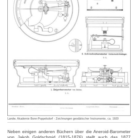
Landw. Akademie Bonn-Poppelsdorf - Zeichnungen geodätischer Instrumente, ca. 1920
Neben einigen anderen Büchern über die Aneroid-Barometer
von Jakob Goldschmid (1815-1876) stellt auch das 1877