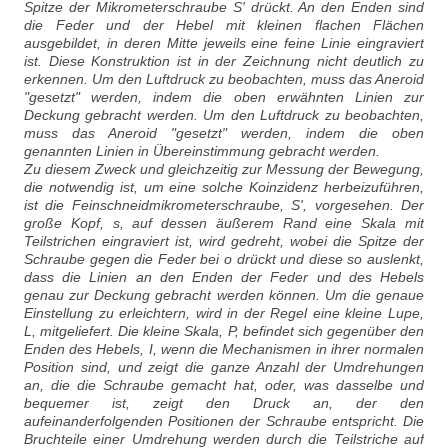
Spitze der Mikrometerschraube S' drückt. An den Enden sind
die Feder und der Hebel mit kleinen flachen Flächen
ausgebildet, in deren Mitte jeweils eine feine Linie eingraviert
ist. Diese Konstruktion ist in der Zeichnung nicht deutlich zu
erkennen. Um den Luftdruck zu beobachten, muss das Aneroid
"gesetzt" werden, indem die oben erwähnten Linien zur
Deckung gebracht werden. Um den Luftdruck zu beobachten,
muss das Aneroid "gesetzt" werden, indem die oben
genannten Linien in Übereinstimmung gebracht werden.
Zu diesem Zweck und gleichzeitig zur Messung der Bewegung,
die notwendig ist, um eine solche Koinzidenz herbeizuführen,
ist die Feinschneidmikrometerschraube, S', vorgesehen. Der
große Kopf, s, auf dessen äußerem Rand eine Skala mit
Teilstrichen eingraviert ist, wird gedreht, wobei die Spitze der
Schraube gegen die Feder bei o drückt und diese so auslenkt,
dass die Linien an den Enden der Feder und des Hebels
genau zur Deckung gebracht werden können. Um die genaue
Einstellung zu erleichtern, wird in der Regel eine kleine Lupe,
L, mitgeliefert. Die kleine Skala, P, befindet sich gegenüber den
Enden des Hebels, I, wenn die Mechanismen in ihrer normalen
Position sind, und zeigt die ganze Anzahl der Umdrehungen
an, die die Schraube gemacht hat, oder, was dasselbe und
bequemer ist, zeigt den Druck an, der den
aufeinanderfolgenden Positionen der Schraube entspricht. Die
Bruchteile einer Umdrehung werden durch die Teilstriche auf